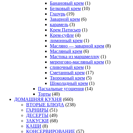
Банановый крем
(1)
Белковый крем
(10)
Глазурь
(19)
Заварной крем
(6)
карамель
(3)
Крем Патисьер
(1)
Крем-суфле
(4)
лимонный крем
(1)
Масляно — заварной крем
(8)
Масляный крем
(6)
Мастика из маршмеллоу
(1)
меренгово-масляный крем
(1)
сливочный крем
(1)
Сметанный крем
(17)
Творожный крем
(5)
Шоколадный крем
(1)
Пасхальные угощения
(14)
Торты
(40)
ДОМАШНЯЯ КУХНЯ
(660)
ВТОРЫЕ БЛЮДА
(238)
ГАРНИРЫ
(51)
ДЕСЕРТЫ
(49)
ЗАКУСКИ
(68)
КАШИ
(8)
КОНСЕРВИРОВАНИЕ
(57)