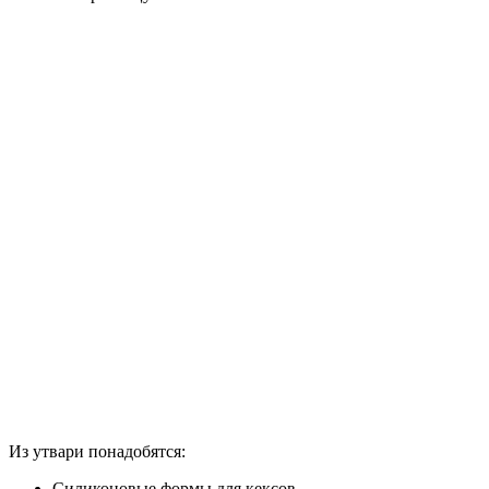
Из утвари понадобятся:
Силиконовые формы для кексов