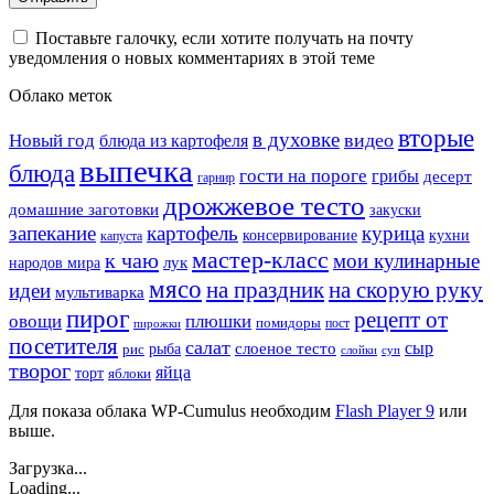
Поставьте галочку, если хотите получать на почту
уведомления о новых комментариях в этой теме
Облако меток
вторые
в духовке
видео
Новый год
блюда из картофеля
выпечка
блюда
гости на пороге
грибы
десерт
гарнир
дрожжевое тесто
домашние заготовки
закуски
запекание
картофель
курица
кухни
консервирование
капуста
мастер-класс
к чаю
мои кулинарные
лук
народов мира
мясо
на праздник
на скорую руку
идеи
мультиварка
пирог
рецепт от
овощи
плюшки
помидоры
пост
пирожки
посетителя
салат
сыр
рыба
слоеное тесто
рис
суп
слойки
творог
яйца
торт
яблоки
Для показа облака WP-Cumulus необходим
Flash Player 9
или
выше.
Загрузка...
Loading...