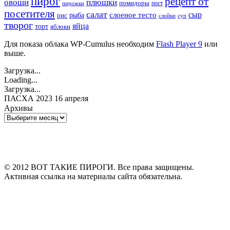
пирог
рецепт от
овощи
плюшки
помидоры
пост
пирожки
посетителя
салат
сыр
рыба
слоеное тесто
рис
суп
слойки
творог
яйца
торт
яблоки
Для показа облака WP-Cumulus необходим
Flash Player 9
или
выше.
Загрузка...
Loading...
Загрузка...
ПАСХА 2023 16 апреля
Архивы
Архивы
© 2012 ВОТ ТАКИЕ ПИРОГИ. Все права защищены.
Активная ссылка на материалы сайта обязательна.