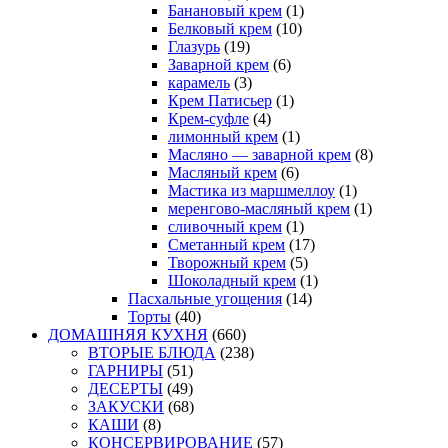
Банановый крем
(1)
Белковый крем
(10)
Глазурь
(19)
Заварной крем
(6)
карамель
(3)
Крем Патисьер
(1)
Крем-суфле
(4)
лимонный крем
(1)
Масляно — заварной крем
(8)
Масляный крем
(6)
Мастика из маршмеллоу
(1)
меренгово-масляный крем
(1)
сливочный крем
(1)
Сметанный крем
(17)
Творожный крем
(5)
Шоколадный крем
(1)
Пасхальные угощения
(14)
Торты
(40)
ДОМАШНЯЯ КУХНЯ
(660)
ВТОРЫЕ БЛЮДА
(238)
ГАРНИРЫ
(51)
ДЕСЕРТЫ
(49)
ЗАКУСКИ
(68)
КАШИ
(8)
КОНСЕРВИРОВАНИЕ
(57)