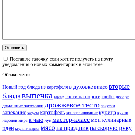
Поставьте галочку, если хотите получать на почту
уведомления о новых комментариях в этой теме
Облако меток
вторые
в духовке
видео
Новый год
блюда из картофеля
выпечка
блюда
гости на пороге
грибы
десерт
гарнир
дрожжевое тесто
домашние заготовки
закуски
запекание
картофель
курица
кухни
консервирование
капуста
мастер-класс
к чаю
мои кулинарные
лук
народов мира
мясо
на праздник
на скорую руку
идеи
мультиварка