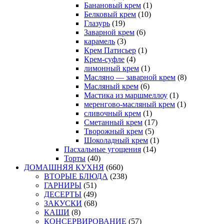
Банановый крем
(1)
Белковый крем
(10)
Глазурь
(19)
Заварной крем
(6)
карамель
(3)
Крем Патисьер
(1)
Крем-суфле
(4)
лимонный крем
(1)
Масляно — заварной крем
(8)
Масляный крем
(6)
Мастика из маршмеллоу
(1)
меренгово-масляный крем
(1)
сливочный крем
(1)
Сметанный крем
(17)
Творожный крем
(5)
Шоколадный крем
(1)
Пасхальные угощения
(14)
Торты
(40)
ДОМАШНЯЯ КУХНЯ
(660)
ВТОРЫЕ БЛЮДА
(238)
ГАРНИРЫ
(51)
ДЕСЕРТЫ
(49)
ЗАКУСКИ
(68)
КАШИ
(8)
КОНСЕРВИРОВАНИЕ
(57)