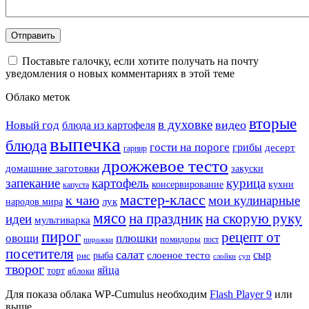
Поставьте галочку, если хотите получать на почту
уведомления о новых комментариях в этой теме
Облако меток
вторые
в духовке
видео
Новый год
блюда из картофеля
выпечка
блюда
гости на пороге
грибы
десерт
гарнир
дрожжевое тесто
домашние заготовки
закуски
запекание
картофель
курица
кухни
консервирование
капуста
мастер-класс
к чаю
мои кулинарные
лук
народов мира
мясо
на праздник
на скорую руку
идеи
мультиварка
пирог
рецепт от
овощи
плюшки
помидоры
пост
пирожки
посетителя
салат
сыр
рыба
слоеное тесто
рис
суп
слойки
творог
яйца
торт
яблоки
Для показа облака WP-Cumulus необходим
Flash Player 9
или
выше.