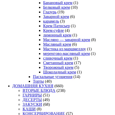
Банановый крем
(1)
Белковый крем
(10)
Глазурь
(19)
Заварной крем
(6)
карамель
(3)
Крем Патисьер
(1)
Крем-суфле
(4)
лимонный крем
(1)
Масляно — заварной крем
(8)
Масляный крем
(6)
Мастика из маршмеллоу
(1)
меренгово-масляный крем
(1)
сливочный крем
(1)
Сметанный крем
(17)
Творожный крем
(5)
Шоколадный крем
(1)
Пасхальные угощения
(14)
Торты
(40)
ДОМАШНЯЯ КУХНЯ
(660)
ВТОРЫЕ БЛЮДА
(238)
ГАРНИРЫ
(51)
ДЕСЕРТЫ
(49)
ЗАКУСКИ
(68)
КАШИ
(8)
КОНСЕРВИРОВАНИЕ
(57)