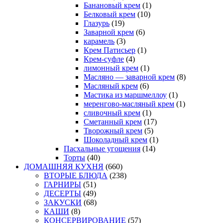
Банановый крем
(1)
Белковый крем
(10)
Глазурь
(19)
Заварной крем
(6)
карамель
(3)
Крем Патисьер
(1)
Крем-суфле
(4)
лимонный крем
(1)
Масляно — заварной крем
(8)
Масляный крем
(6)
Мастика из маршмеллоу
(1)
меренгово-масляный крем
(1)
сливочный крем
(1)
Сметанный крем
(17)
Творожный крем
(5)
Шоколадный крем
(1)
Пасхальные угощения
(14)
Торты
(40)
ДОМАШНЯЯ КУХНЯ
(660)
ВТОРЫЕ БЛЮДА
(238)
ГАРНИРЫ
(51)
ДЕСЕРТЫ
(49)
ЗАКУСКИ
(68)
КАШИ
(8)
КОНСЕРВИРОВАНИЕ
(57)