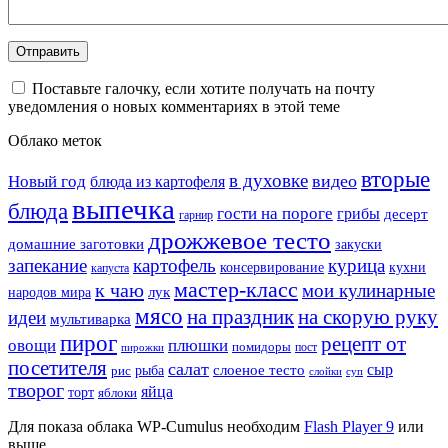
Поставьте галочку, если хотите получать на почту
уведомления о новых комментариях в этой теме
Облако меток
вторые
в духовке
видео
Новый год
блюда из картофеля
выпечка
блюда
гости на пороге
грибы
десерт
гарнир
дрожжевое тесто
домашние заготовки
закуски
запекание
картофель
курица
кухни
консервирование
капуста
мастер-класс
к чаю
мои кулинарные
лук
народов мира
мясо
на праздник
на скорую руку
идеи
мультиварка
пирог
рецепт от
овощи
плюшки
помидоры
пост
пирожки
посетителя
салат
сыр
рыба
слоеное тесто
рис
суп
слойки
творог
яйца
торт
яблоки
Для показа облака WP-Cumulus необходим
Flash Player 9
или
выше.