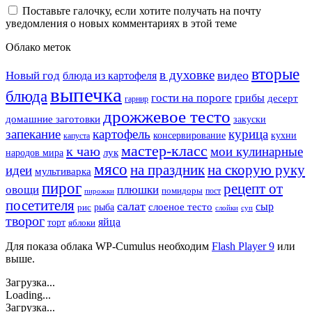
Поставьте галочку, если хотите получать на почту
уведомления о новых комментариях в этой теме
Облако меток
вторые
в духовке
видео
Новый год
блюда из картофеля
выпечка
блюда
гости на пороге
грибы
десерт
гарнир
дрожжевое тесто
домашние заготовки
закуски
запекание
картофель
курица
кухни
консервирование
капуста
мастер-класс
к чаю
мои кулинарные
лук
народов мира
мясо
на праздник
на скорую руку
идеи
мультиварка
пирог
рецепт от
овощи
плюшки
помидоры
пост
пирожки
посетителя
салат
сыр
рыба
слоеное тесто
рис
суп
слойки
творог
яйца
торт
яблоки
Для показа облака WP-Cumulus необходим
Flash Player 9
или
выше.
Загрузка...
Loading...
Загрузка...