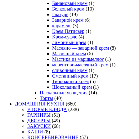
Банановый крем
(1)
Белковый крем
(10)
Глазурь
(19)
Заварной крем
(6)
карамель
(3)
Крем Патисьер
(1)
Крем-суфле
(4)
лимонный крем
(1)
Масляно — заварной крем
(8)
Масляный крем
(6)
Мастика из маршмеллоу
(1)
меренгово-масляный крем
(1)
сливочный крем
(1)
Сметанный крем
(17)
Творожный крем
(5)
Шоколадный крем
(1)
Пасхальные угощения
(14)
Торты
(40)
ДОМАШНЯЯ КУХНЯ
(660)
ВТОРЫЕ БЛЮДА
(238)
ГАРНИРЫ
(51)
ДЕСЕРТЫ
(49)
ЗАКУСКИ
(68)
КАШИ
(8)
КОНСЕРВИРОВАНИЕ
(57)