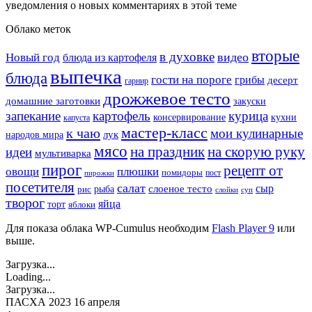
уведомления о новых комментариях в этой теме
Облако меток
вторые
в духовке
видео
Новый год
блюда из картофеля
выпечка
блюда
гости на пороге
грибы
десерт
гарнир
дрожжевое тесто
домашние заготовки
закуски
запекание
картофель
курица
кухни
консервирование
капуста
мастер-класс
к чаю
мои кулинарные
лук
народов мира
мясо
на праздник
на скорую руку
идеи
мультиварка
пирог
рецепт от
овощи
плюшки
помидоры
пост
пирожки
посетителя
салат
сыр
рыба
слоеное тесто
рис
суп
слойки
творог
яйца
торт
яблоки
Для показа облака WP-Cumulus необходим
Flash Player 9
или
выше.
Загрузка...
Loading...
Загрузка...
ПАСХА 2023 16 апреля