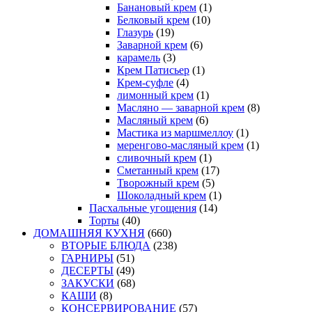
Банановый крем
(1)
Белковый крем
(10)
Глазурь
(19)
Заварной крем
(6)
карамель
(3)
Крем Патисьер
(1)
Крем-суфле
(4)
лимонный крем
(1)
Масляно — заварной крем
(8)
Масляный крем
(6)
Мастика из маршмеллоу
(1)
меренгово-масляный крем
(1)
сливочный крем
(1)
Сметанный крем
(17)
Творожный крем
(5)
Шоколадный крем
(1)
Пасхальные угощения
(14)
Торты
(40)
ДОМАШНЯЯ КУХНЯ
(660)
ВТОРЫЕ БЛЮДА
(238)
ГАРНИРЫ
(51)
ДЕСЕРТЫ
(49)
ЗАКУСКИ
(68)
КАШИ
(8)
КОНСЕРВИРОВАНИЕ
(57)