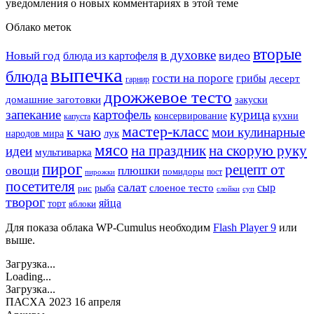
уведомления о новых комментариях в этой теме
Облако меток
вторые
в духовке
видео
Новый год
блюда из картофеля
выпечка
блюда
гости на пороге
грибы
десерт
гарнир
дрожжевое тесто
домашние заготовки
закуски
запекание
картофель
курица
кухни
консервирование
капуста
мастер-класс
к чаю
мои кулинарные
лук
народов мира
мясо
на праздник
на скорую руку
идеи
мультиварка
пирог
рецепт от
овощи
плюшки
помидоры
пост
пирожки
посетителя
салат
сыр
рыба
слоеное тесто
рис
суп
слойки
творог
яйца
торт
яблоки
Для показа облака WP-Cumulus необходим
Flash Player 9
или
выше.
Загрузка...
Loading...
Загрузка...
ПАСХА 2023 16 апреля