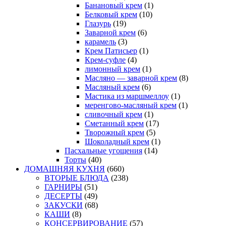
Банановый крем
(1)
Белковый крем
(10)
Глазурь
(19)
Заварной крем
(6)
карамель
(3)
Крем Патисьер
(1)
Крем-суфле
(4)
лимонный крем
(1)
Масляно — заварной крем
(8)
Масляный крем
(6)
Мастика из маршмеллоу
(1)
меренгово-масляный крем
(1)
сливочный крем
(1)
Сметанный крем
(17)
Творожный крем
(5)
Шоколадный крем
(1)
Пасхальные угощения
(14)
Торты
(40)
ДОМАШНЯЯ КУХНЯ
(660)
ВТОРЫЕ БЛЮДА
(238)
ГАРНИРЫ
(51)
ДЕСЕРТЫ
(49)
ЗАКУСКИ
(68)
КАШИ
(8)
КОНСЕРВИРОВАНИЕ
(57)