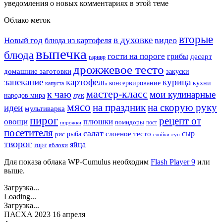
уведомления о новых комментариях в этой теме
Облако меток
вторые
в духовке
видео
Новый год
блюда из картофеля
выпечка
блюда
гости на пороге
грибы
десерт
гарнир
дрожжевое тесто
домашние заготовки
закуски
запекание
картофель
курица
кухни
консервирование
капуста
мастер-класс
к чаю
мои кулинарные
лук
народов мира
мясо
на праздник
на скорую руку
идеи
мультиварка
пирог
рецепт от
овощи
плюшки
помидоры
пост
пирожки
посетителя
салат
сыр
рыба
слоеное тесто
рис
суп
слойки
творог
яйца
торт
яблоки
Для показа облака WP-Cumulus необходим
Flash Player 9
или
выше.
Загрузка...
Loading...
Загрузка...
ПАСХА 2023 16 апреля