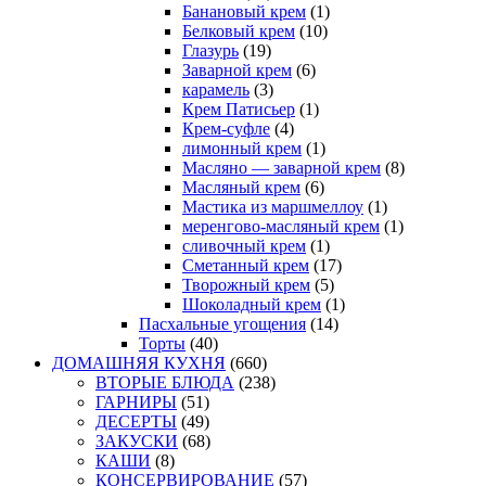
Банановый крем
(1)
Белковый крем
(10)
Глазурь
(19)
Заварной крем
(6)
карамель
(3)
Крем Патисьер
(1)
Крем-суфле
(4)
лимонный крем
(1)
Масляно — заварной крем
(8)
Масляный крем
(6)
Мастика из маршмеллоу
(1)
меренгово-масляный крем
(1)
сливочный крем
(1)
Сметанный крем
(17)
Творожный крем
(5)
Шоколадный крем
(1)
Пасхальные угощения
(14)
Торты
(40)
ДОМАШНЯЯ КУХНЯ
(660)
ВТОРЫЕ БЛЮДА
(238)
ГАРНИРЫ
(51)
ДЕСЕРТЫ
(49)
ЗАКУСКИ
(68)
КАШИ
(8)
КОНСЕРВИРОВАНИЕ
(57)