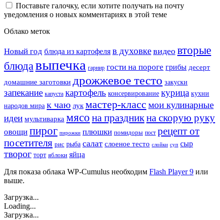
Поставьте галочку, если хотите получать на почту
уведомления о новых комментариях в этой теме
Облако меток
вторые
в духовке
видео
Новый год
блюда из картофеля
выпечка
блюда
гости на пороге
грибы
десерт
гарнир
дрожжевое тесто
домашние заготовки
закуски
запекание
картофель
курица
кухни
консервирование
капуста
мастер-класс
к чаю
мои кулинарные
лук
народов мира
мясо
на праздник
на скорую руку
идеи
мультиварка
пирог
рецепт от
овощи
плюшки
помидоры
пост
пирожки
посетителя
салат
сыр
рыба
слоеное тесто
рис
суп
слойки
творог
яйца
торт
яблоки
Для показа облака WP-Cumulus необходим
Flash Player 9
или
выше.
Загрузка...
Loading...
Загрузка...