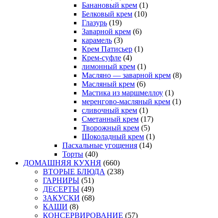
Банановый крем
(1)
Белковый крем
(10)
Глазурь
(19)
Заварной крем
(6)
карамель
(3)
Крем Патисьер
(1)
Крем-суфле
(4)
лимонный крем
(1)
Масляно — заварной крем
(8)
Масляный крем
(6)
Мастика из маршмеллоу
(1)
меренгово-масляный крем
(1)
сливочный крем
(1)
Сметанный крем
(17)
Творожный крем
(5)
Шоколадный крем
(1)
Пасхальные угощения
(14)
Торты
(40)
ДОМАШНЯЯ КУХНЯ
(660)
ВТОРЫЕ БЛЮДА
(238)
ГАРНИРЫ
(51)
ДЕСЕРТЫ
(49)
ЗАКУСКИ
(68)
КАШИ
(8)
КОНСЕРВИРОВАНИЕ
(57)