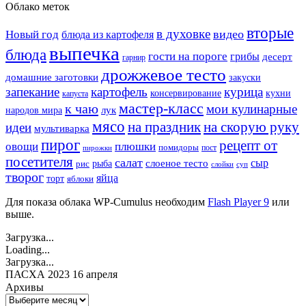
Облако меток
вторые
в духовке
видео
Новый год
блюда из картофеля
выпечка
блюда
гости на пороге
грибы
десерт
гарнир
дрожжевое тесто
домашние заготовки
закуски
запекание
картофель
курица
кухни
консервирование
капуста
мастер-класс
к чаю
мои кулинарные
лук
народов мира
мясо
на праздник
на скорую руку
идеи
мультиварка
пирог
рецепт от
овощи
плюшки
помидоры
пост
пирожки
посетителя
салат
сыр
рыба
слоеное тесто
рис
суп
слойки
творог
яйца
торт
яблоки
Для показа облака WP-Cumulus необходим
Flash Player 9
или
выше.
Загрузка...
Loading...
Загрузка...
ПАСХА 2023 16 апреля
Архивы
Архивы