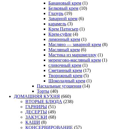
Банановый крем
(1)
Белковый крем
(10)
Глазурь
(19)
Заварной крем
(6)
карамель
(3)
Крем Патисьер
(1)
Крем-суфле
(4)
лимонный крем
(1)
Масляно — заварной крем
(8)
Масляный крем
(6)
Мастика из маршмеллоу
(1)
меренгово-масляный крем
(1)
сливочный крем
(1)
Сметанный крем
(17)
Творожный крем
(5)
Шоколадный крем
(1)
Пасхальные угощения
(14)
Торты
(40)
ДОМАШНЯЯ КУХНЯ
(660)
ВТОРЫЕ БЛЮДА
(238)
ГАРНИРЫ
(51)
ДЕСЕРТЫ
(49)
ЗАКУСКИ
(68)
КАШИ
(8)
КОНСЕРВИРОВАНИЕ
(57)