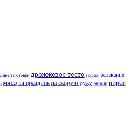
дрожжевое тесто
запекание
шние заготовки
закуски
мясо
пирог
на праздник
на скорую руку
овощи
а