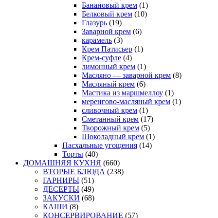
Банановый крем
(1)
Белковый крем
(10)
Глазурь
(19)
Заварной крем
(6)
карамель
(3)
Крем Патисьер
(1)
Крем-суфле
(4)
лимонный крем
(1)
Масляно — заварной крем
(8)
Масляный крем
(6)
Мастика из маршмеллоу
(1)
меренгово-масляный крем
(1)
сливочный крем
(1)
Сметанный крем
(17)
Творожный крем
(5)
Шоколадный крем
(1)
Пасхальные угощения
(14)
Торты
(40)
ДОМАШНЯЯ КУХНЯ
(660)
ВТОРЫЕ БЛЮДА
(238)
ГАРНИРЫ
(51)
ДЕСЕРТЫ
(49)
ЗАКУСКИ
(68)
КАШИ
(8)
КОНСЕРВИРОВАНИЕ
(57)