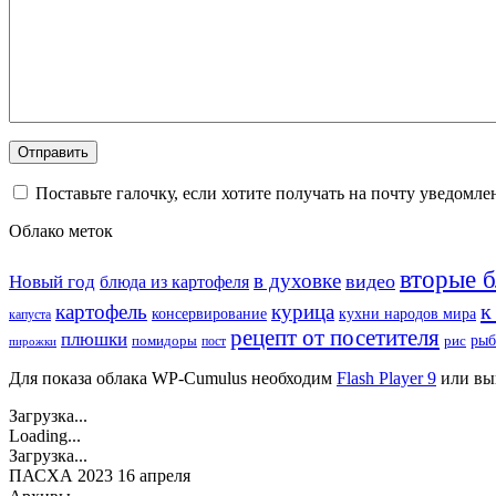
Поставьте галочку, если хотите получать на почту уведомл
Облако меток
вторые 
в духовке
видео
Новый год
блюда из картофеля
к
картофель
курица
кухни народов мира
консервирование
капуста
рецепт от посетителя
плюшки
рыб
рис
помидоры
пост
пирожки
Для показа облака WP-Cumulus необходим
Flash Player 9
или вы
Загрузка...
Loading...
Загрузка...
ПАСХА 2023 16 апреля