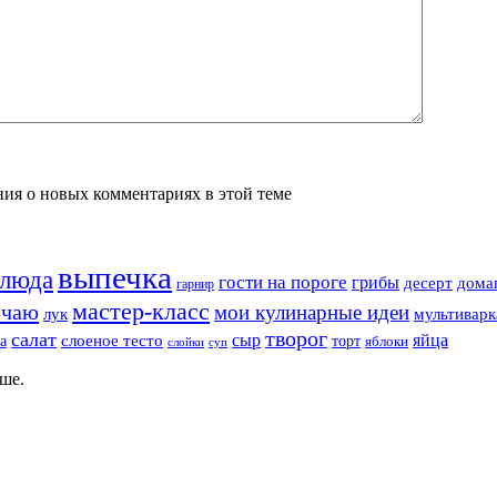
ения о новых комментариях в этой теме
выпечка
блюда
гости на пороге
грибы
десерт
дома
гарнир
мастер-класс
 чаю
мои кулинарные идеи
лук
мультиварк
творог
салат
сыр
яйца
а
слоеное тесто
торт
яблоки
суп
слойки
ше.