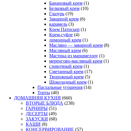
Банановый крем
(1)
Белковый крем
(10)
Глазурь
(19)
Заварной крем
(6)
карамель
(3)
Крем Патисьер
(1)
Крем-суфле
(4)
лимонный крем
(1)
Масляно — заварной крем
(8)
Масляный крем
(6)
Мастика из маршмеллоу
(1)
меренгово-масляный крем
(1)
сливочный крем
(1)
Сметанный крем
(17)
Творожный крем
(5)
Шоколадный крем
(1)
Пасхальные угощения
(14)
Торты
(40)
ДОМАШНЯЯ КУХНЯ
(660)
ВТОРЫЕ БЛЮДА
(238)
ГАРНИРЫ
(51)
ДЕСЕРТЫ
(49)
ЗАКУСКИ
(68)
КАШИ
(8)
КОНСЕРВИРОВАНИЕ
(57)