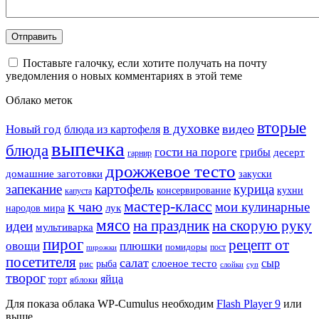
Поставьте галочку, если хотите получать на почту
уведомления о новых комментариях в этой теме
Облако меток
вторые
в духовке
видео
Новый год
блюда из картофеля
выпечка
блюда
гости на пороге
грибы
десерт
гарнир
дрожжевое тесто
домашние заготовки
закуски
запекание
картофель
курица
кухни
консервирование
капуста
мастер-класс
к чаю
мои кулинарные
лук
народов мира
мясо
на праздник
на скорую руку
идеи
мультиварка
пирог
рецепт от
овощи
плюшки
помидоры
пост
пирожки
посетителя
салат
сыр
рыба
слоеное тесто
рис
суп
слойки
творог
яйца
торт
яблоки
Для показа облака WP-Cumulus необходим
Flash Player 9
или
выше.