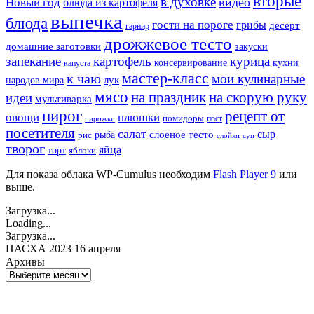
вторые
в духовке
видео
Новый год
блюда из картофеля
выпечка
блюда
гости на пороге
грибы
десерт
гарнир
дрожжевое тесто
домашние заготовки
закуски
запекание
картофель
курица
кухни
консервирование
капуста
мастер-класс
к чаю
мои кулинарные
лук
народов мира
мясо
на праздник
на скорую руку
идеи
мультиварка
пирог
рецепт от
овощи
плюшки
помидоры
пост
пирожки
посетителя
салат
сыр
рыба
слоеное тесто
рис
суп
слойки
творог
яйца
торт
яблоки
Для показа облака WP-Cumulus необходим
Flash Player 9
или
выше.
Загрузка...
Loading...
Загрузка...
ПАСХА 2023 16 апреля
Архивы
Архивы