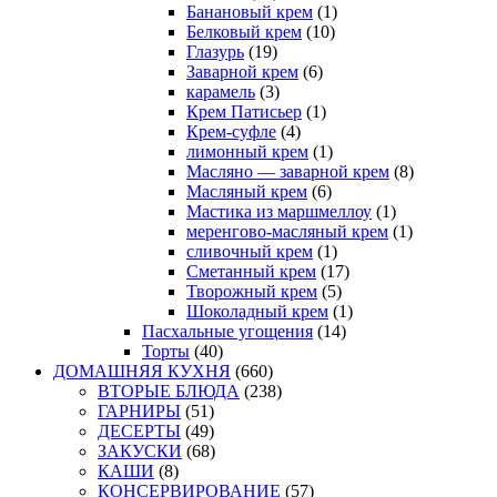
Банановый крем
(1)
Белковый крем
(10)
Глазурь
(19)
Заварной крем
(6)
карамель
(3)
Крем Патисьер
(1)
Крем-суфле
(4)
лимонный крем
(1)
Масляно — заварной крем
(8)
Масляный крем
(6)
Мастика из маршмеллоу
(1)
меренгово-масляный крем
(1)
сливочный крем
(1)
Сметанный крем
(17)
Творожный крем
(5)
Шоколадный крем
(1)
Пасхальные угощения
(14)
Торты
(40)
ДОМАШНЯЯ КУХНЯ
(660)
ВТОРЫЕ БЛЮДА
(238)
ГАРНИРЫ
(51)
ДЕСЕРТЫ
(49)
ЗАКУСКИ
(68)
КАШИ
(8)
КОНСЕРВИРОВАНИЕ
(57)