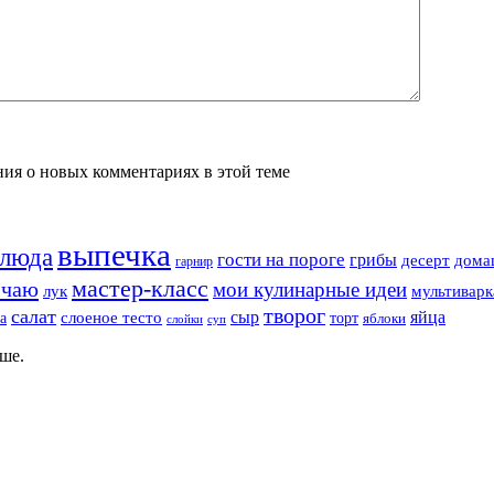
ения о новых комментариях в этой теме
выпечка
блюда
гости на пороге
грибы
десерт
дома
гарнир
мастер-класс
 чаю
мои кулинарные идеи
лук
мультиварк
творог
салат
сыр
яйца
а
слоеное тесто
торт
яблоки
суп
слойки
ше.