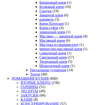
Банановый крем
(1)
Белковый крем
(10)
Глазурь
(19)
Заварной крем
(6)
карамель
(3)
Крем Патисьер
(1)
Крем-суфле
(4)
лимонный крем
(1)
Масляно — заварной крем
(8)
Масляный крем
(6)
Мастика из маршмеллоу
(1)
меренгово-масляный крем
(1)
сливочный крем
(1)
Сметанный крем
(17)
Творожный крем
(5)
Шоколадный крем
(1)
Пасхальные угощения
(14)
Торты
(40)
ДОМАШНЯЯ КУХНЯ
(660)
ВТОРЫЕ БЛЮДА
(238)
ГАРНИРЫ
(51)
ДЕСЕРТЫ
(49)
ЗАКУСКИ
(68)
КАШИ
(8)
КОНСЕРВИРОВАНИЕ
(57)