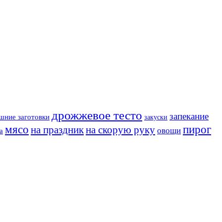
дрожжевое тесто
запекание
шние заготовки
закуски
мясо
пирог
на праздник
на скорую руку
овощи
а