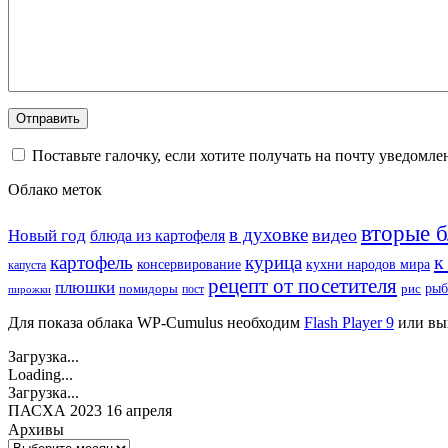
Поставьте галочку, если хотите получать на почту уведомл
Облако меток
вторые 
в духовке
видео
Новый год
блюда из картофеля
к
картофель
курица
кухни народов мира
консервирование
капуста
рецепт от посетителя
плюшки
рыб
рис
помидоры
пост
пирожки
Для показа облака WP-Cumulus необходим
Flash Player 9
или вы
Загрузка...
Loading...
Загрузка...
ПАСХА 2023 16 апреля
Архивы
Архивы