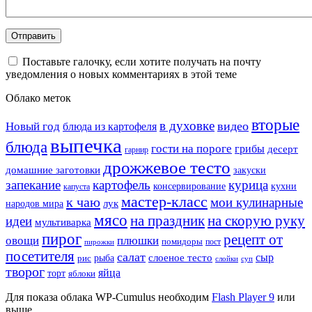
Поставьте галочку, если хотите получать на почту
уведомления о новых комментариях в этой теме
Облако меток
вторые
в духовке
видео
Новый год
блюда из картофеля
выпечка
блюда
гости на пороге
грибы
десерт
гарнир
дрожжевое тесто
домашние заготовки
закуски
запекание
картофель
курица
кухни
консервирование
капуста
мастер-класс
к чаю
мои кулинарные
лук
народов мира
мясо
на праздник
на скорую руку
идеи
мультиварка
пирог
рецепт от
овощи
плюшки
помидоры
пост
пирожки
посетителя
салат
сыр
рыба
слоеное тесто
рис
суп
слойки
творог
яйца
торт
яблоки
Для показа облака WP-Cumulus необходим
Flash Player 9
или
выше.