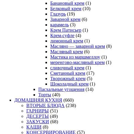
Банановый крем
(1)
Белковый крем
(10)
Глазурь
(19)
Заварной крем
(6)
карамель
(3)
Крем Патисьер
(1)
Крем-суфле
(4)
лимонный крем
(1)
Масляно — заварной крем
(8)
Масляный крем
(6)
Мастика из маршмеллоу
(1)
меренгово-масляный крем
(1)
сливочный крем
(1)
Сметанный крем
(17)
Творожный крем
(5)
Шоколадный крем
(1)
Пасхальные угощения
(14)
Торты
(40)
ДОМАШНЯЯ КУХНЯ
(660)
ВТОРЫЕ БЛЮДА
(238)
ГАРНИРЫ
(51)
ДЕСЕРТЫ
(49)
ЗАКУСКИ
(68)
КАШИ
(8)
КОНСЕРВИРОВАНИЕ
(57)