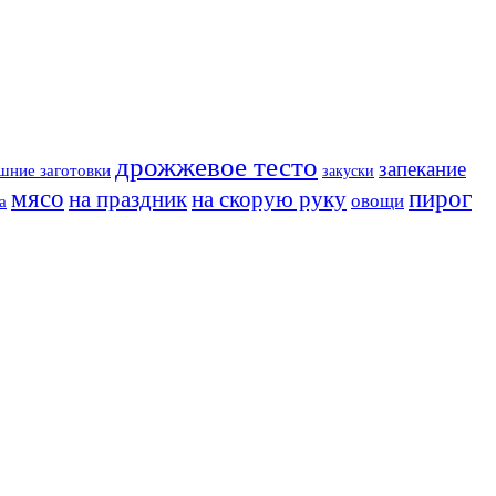
дрожжевое тесто
запекание
шние заготовки
закуски
мясо
пирог
на праздник
на скорую руку
овощи
а