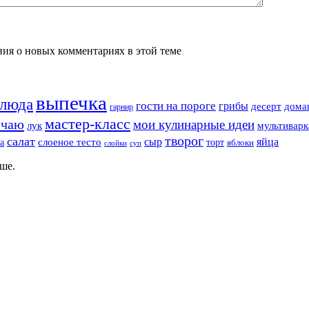
ения о новых комментариях в этой теме
выпечка
блюда
гости на пороге
грибы
десерт
дома
гарнир
мастер-класс
 чаю
мои кулинарные идеи
лук
мультиварк
творог
салат
сыр
яйца
а
слоеное тесто
торт
яблоки
суп
слойки
ше.