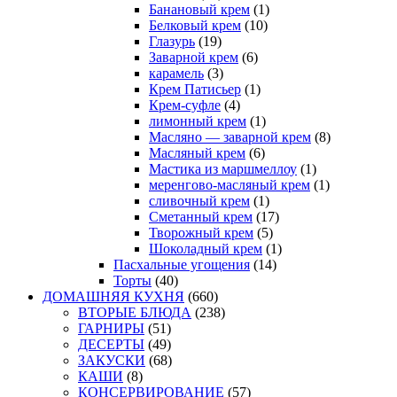
Банановый крем
(1)
Белковый крем
(10)
Глазурь
(19)
Заварной крем
(6)
карамель
(3)
Крем Патисьер
(1)
Крем-суфле
(4)
лимонный крем
(1)
Масляно — заварной крем
(8)
Масляный крем
(6)
Мастика из маршмеллоу
(1)
меренгово-масляный крем
(1)
сливочный крем
(1)
Сметанный крем
(17)
Творожный крем
(5)
Шоколадный крем
(1)
Пасхальные угощения
(14)
Торты
(40)
ДОМАШНЯЯ КУХНЯ
(660)
ВТОРЫЕ БЛЮДА
(238)
ГАРНИРЫ
(51)
ДЕСЕРТЫ
(49)
ЗАКУСКИ
(68)
КАШИ
(8)
КОНСЕРВИРОВАНИЕ
(57)