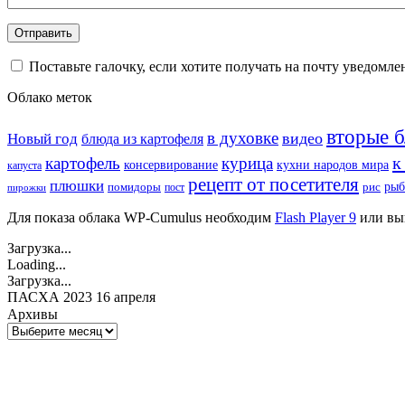
Поставьте галочку, если хотите получать на почту уведомл
Облако меток
вторые 
в духовке
видео
Новый год
блюда из картофеля
к
картофель
курица
кухни народов мира
консервирование
капуста
рецепт от посетителя
плюшки
рыб
рис
помидоры
пост
пирожки
Для показа облака WP-Cumulus необходим
Flash Player 9
или вы
Загрузка...
Loading...
Загрузка...
ПАСХА 2023 16 апреля
Архивы
Архивы