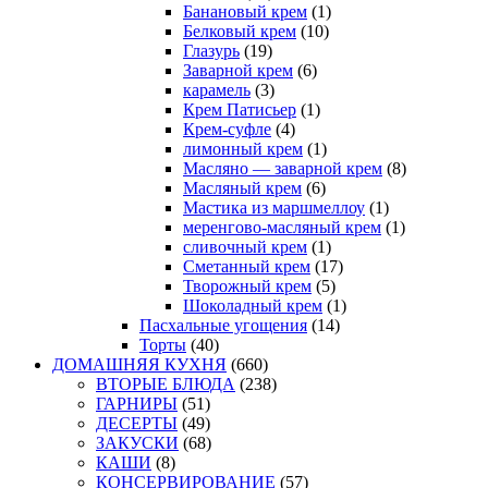
Банановый крем
(1)
Белковый крем
(10)
Глазурь
(19)
Заварной крем
(6)
карамель
(3)
Крем Патисьер
(1)
Крем-суфле
(4)
лимонный крем
(1)
Масляно — заварной крем
(8)
Масляный крем
(6)
Мастика из маршмеллоу
(1)
меренгово-масляный крем
(1)
сливочный крем
(1)
Сметанный крем
(17)
Творожный крем
(5)
Шоколадный крем
(1)
Пасхальные угощения
(14)
Торты
(40)
ДОМАШНЯЯ КУХНЯ
(660)
ВТОРЫЕ БЛЮДА
(238)
ГАРНИРЫ
(51)
ДЕСЕРТЫ
(49)
ЗАКУСКИ
(68)
КАШИ
(8)
КОНСЕРВИРОВАНИЕ
(57)