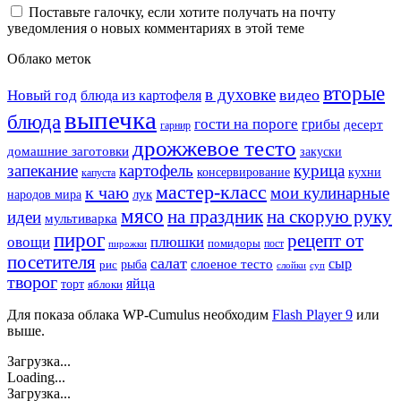
Поставьте галочку, если хотите получать на почту
уведомления о новых комментариях в этой теме
Облако меток
вторые
в духовке
видео
Новый год
блюда из картофеля
выпечка
блюда
гости на пороге
грибы
десерт
гарнир
дрожжевое тесто
домашние заготовки
закуски
запекание
картофель
курица
кухни
консервирование
капуста
мастер-класс
к чаю
мои кулинарные
лук
народов мира
мясо
на праздник
на скорую руку
идеи
мультиварка
пирог
рецепт от
овощи
плюшки
помидоры
пост
пирожки
посетителя
салат
сыр
рыба
слоеное тесто
рис
суп
слойки
творог
яйца
торт
яблоки
Для показа облака WP-Cumulus необходим
Flash Player 9
или
выше.
Загрузка...
Loading...
Загрузка...