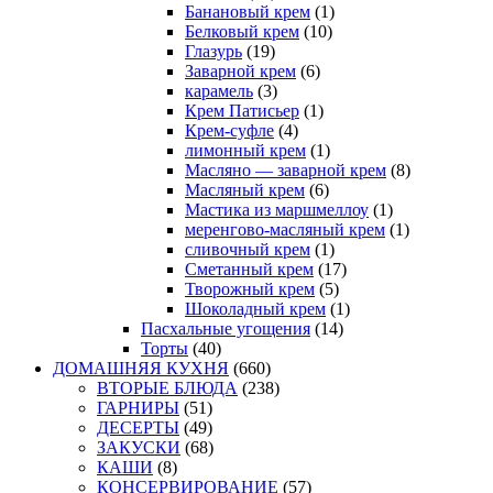
Банановый крем
(1)
Белковый крем
(10)
Глазурь
(19)
Заварной крем
(6)
карамель
(3)
Крем Патисьер
(1)
Крем-суфле
(4)
лимонный крем
(1)
Масляно — заварной крем
(8)
Масляный крем
(6)
Мастика из маршмеллоу
(1)
меренгово-масляный крем
(1)
сливочный крем
(1)
Сметанный крем
(17)
Творожный крем
(5)
Шоколадный крем
(1)
Пасхальные угощения
(14)
Торты
(40)
ДОМАШНЯЯ КУХНЯ
(660)
ВТОРЫЕ БЛЮДА
(238)
ГАРНИРЫ
(51)
ДЕСЕРТЫ
(49)
ЗАКУСКИ
(68)
КАШИ
(8)
КОНСЕРВИРОВАНИЕ
(57)