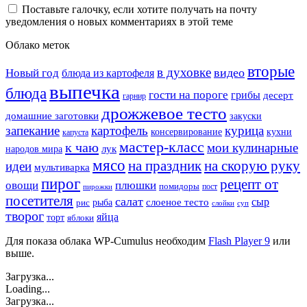
Поставьте галочку, если хотите получать на почту
уведомления о новых комментариях в этой теме
Облако меток
вторые
в духовке
видео
Новый год
блюда из картофеля
выпечка
блюда
гости на пороге
грибы
десерт
гарнир
дрожжевое тесто
домашние заготовки
закуски
запекание
картофель
курица
кухни
консервирование
капуста
мастер-класс
к чаю
мои кулинарные
лук
народов мира
мясо
на праздник
на скорую руку
идеи
мультиварка
пирог
рецепт от
овощи
плюшки
помидоры
пост
пирожки
посетителя
салат
сыр
рыба
слоеное тесто
рис
суп
слойки
творог
яйца
торт
яблоки
Для показа облака WP-Cumulus необходим
Flash Player 9
или
выше.
Загрузка...
Loading...
Загрузка...