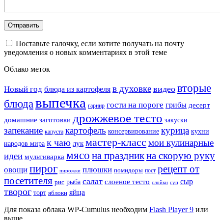
Поставьте галочку, если хотите получать на почту
уведомления о новых комментариях в этой теме
Облако меток
вторые
в духовке
видео
Новый год
блюда из картофеля
выпечка
блюда
гости на пороге
грибы
десерт
гарнир
дрожжевое тесто
домашние заготовки
закуски
запекание
картофель
курица
кухни
консервирование
капуста
мастер-класс
к чаю
мои кулинарные
лук
народов мира
мясо
на праздник
на скорую руку
идеи
мультиварка
пирог
рецепт от
овощи
плюшки
помидоры
пост
пирожки
посетителя
салат
сыр
рыба
слоеное тесто
рис
суп
слойки
творог
яйца
торт
яблоки
Для показа облака WP-Cumulus необходим
Flash Player 9
или
выше.