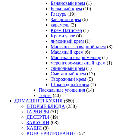
Банановый крем
(1)
Белковый крем
(10)
Глазурь
(19)
Заварной крем
(6)
карамель
(3)
Крем Патисьер
(1)
Крем-суфле
(4)
лимонный крем
(1)
Масляно — заварной крем
(8)
Масляный крем
(6)
Мастика из маршмеллоу
(1)
меренгово-масляный крем
(1)
сливочный крем
(1)
Сметанный крем
(17)
Творожный крем
(5)
Шоколадный крем
(1)
Пасхальные угощения
(14)
Торты
(40)
ДОМАШНЯЯ КУХНЯ
(660)
ВТОРЫЕ БЛЮДА
(238)
ГАРНИРЫ
(51)
ДЕСЕРТЫ
(49)
ЗАКУСКИ
(68)
КАШИ
(8)
КОНСЕРВИРОВАНИЕ
(57)