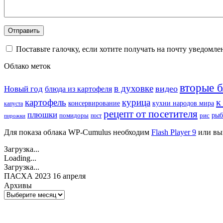
Поставьте галочку, если хотите получать на почту уведомл
Облако меток
вторые 
в духовке
видео
Новый год
блюда из картофеля
к
картофель
курица
кухни народов мира
консервирование
капуста
рецепт от посетителя
плюшки
рыб
рис
помидоры
пост
пирожки
Для показа облака WP-Cumulus необходим
Flash Player 9
или вы
Загрузка...
Loading...
Загрузка...
ПАСХА 2023 16 апреля
Архивы
Архивы