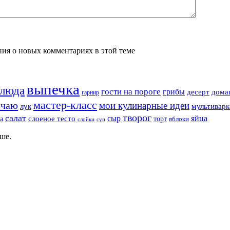
ения о новых комментариях в этой теме
выпечка
блюда
гости на пороге
грибы
десерт
дома
гарнир
мастер-класс
 чаю
мои кулинарные идеи
лук
мультиварк
творог
салат
сыр
яйца
а
слоеное тесто
торт
яблоки
суп
слойки
ше.