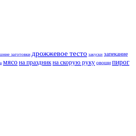
дрожжевое тесто
запекание
шние заготовки
закуски
мясо
пирог
на праздник
на скорую руку
овощи
а