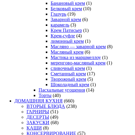
Банановый крем
(1)
Белковый крем
(10)
Глазурь
(19)
Заварной крем
(6)
карамель
(3)
Крем Патисьер
(1)
Крем-суфле
(4)
лимонный крем
(1)
Масляно — заварной крем
(8)
Масляный крем
(6)
Мастика из маршмеллоу
(1)
меренгово-масляный крем
(1)
сливочный крем
(1)
Сметанный крем
(17)
Творожный крем
(5)
Шоколадный крем
(1)
Пасхальные угощения
(14)
Торты
(40)
ДОМАШНЯЯ КУХНЯ
(660)
ВТОРЫЕ БЛЮДА
(238)
ГАРНИРЫ
(51)
ДЕСЕРТЫ
(49)
ЗАКУСКИ
(68)
КАШИ
(8)
КОНСЕРВИРОВАНИЕ
(57)