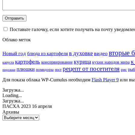
Поставьте галочку, если хотите получать на почту уведомл
Облако меток
вторые 
в духовке
видео
Новый год
блюда из картофеля
к
картофель
курица
кухни народов мира
консервирование
капуста
рецепт от посетителя
плюшки
рыб
рис
помидоры
пост
пирожки
Для показа облака WP-Cumulus необходим
Flash Player 9
или вы
Загрузка...
Loading...
Загрузка...
ПАСХА 2023 16 апреля
Архивы
Архивы