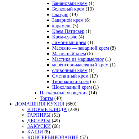
Банановый крем
(1)
Белковый крем
(10)
Глазурь
(19)
Заварной крем
(6)
карамель
(3)
Крем Патисьер
(1)
Крем-суфле
(4)
лимонный крем
(1)
Масляно — заварной крем
(8)
Масляный крем
(6)
Мастика из маршмеллоу
(1)
меренгово-масляный крем
(1)
сливочный крем
(1)
Сметанный крем
(17)
Творожный крем
(5)
Шоколадный крем
(1)
Пасхальные угощения
(14)
Торты
(40)
ДОМАШНЯЯ КУХНЯ
(660)
ВТОРЫЕ БЛЮДА
(238)
ГАРНИРЫ
(51)
ДЕСЕРТЫ
(49)
ЗАКУСКИ
(68)
КАШИ
(8)
КОНСЕРВИРОВАНИЕ
(57)