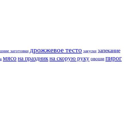
дрожжевое тесто
запекание
шние заготовки
закуски
мясо
пирог
на праздник
на скорую руку
овощи
а