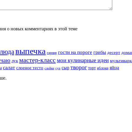
ения о новых комментариях в этой теме
выпечка
блюда
гости на пороге
грибы
десерт
дома
гарнир
мастер-класс
 чаю
мои кулинарные идеи
лук
мультиварк
творог
салат
сыр
яйца
а
слоеное тесто
торт
яблоки
суп
слойки
ше.