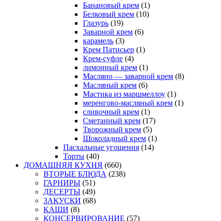
Банановый крем
(1)
Белковый крем
(10)
Глазурь
(19)
Заварной крем
(6)
карамель
(3)
Крем Патисьер
(1)
Крем-суфле
(4)
лимонный крем
(1)
Масляно — заварной крем
(8)
Масляный крем
(6)
Мастика из маршмеллоу
(1)
меренгово-масляный крем
(1)
сливочный крем
(1)
Сметанный крем
(17)
Творожный крем
(5)
Шоколадный крем
(1)
Пасхальные угощения
(14)
Торты
(40)
ДОМАШНЯЯ КУХНЯ
(660)
ВТОРЫЕ БЛЮДА
(238)
ГАРНИРЫ
(51)
ДЕСЕРТЫ
(49)
ЗАКУСКИ
(68)
КАШИ
(8)
КОНСЕРВИРОВАНИЕ
(57)