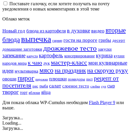
Поставьте галочку, если хотите получать на почту
уведомления о новых комментариях в этой теме
Облако меток
вторые
в духовке
видео
Новый год
блюда из картофеля
выпечка
блюда
гости на пороге
грибы
десерт
гарнир
дрожжевое тесто
домашние заготовки
закуски
запекание
картофель
курица
кухни
консервирование
капуста
мастер-класс
к чаю
мои кулинарные
лук
народов мира
мясо
на праздник
на скорую руку
идеи
мультиварка
пирог
рецепт от
овощи
плюшки
помидоры
пост
пирожки
посетителя
салат
сыр
рыба
слоеное тесто
рис
суп
слойки
творог
яйца
торт
яблоки
Для показа облака WP-Cumulus необходим
Flash Player 9
или
выше.
Загрузка...
Loading...
Загрузка...