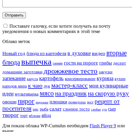
Поставьте галочку, если хотите получать на почту
уведомления о новых комментариях в этой теме
Облако меток
вторые
в духовке
видео
Новый год
блюда из картофеля
выпечка
блюда
гости на пороге
грибы
десерт
гарнир
дрожжевое тесто
домашние заготовки
закуски
запекание
картофель
курица
кухни
консервирование
капуста
мастер-класс
к чаю
мои кулинарные
лук
народов мира
мясо
на праздник
на скорую руку
идеи
мультиварка
пирог
рецепт от
овощи
плюшки
помидоры
пост
пирожки
посетителя
салат
сыр
рыба
слоеное тесто
рис
суп
слойки
творог
яйца
торт
яблоки
Для показа облака WP-Cumulus необходим
Flash Player 9
или
выше.