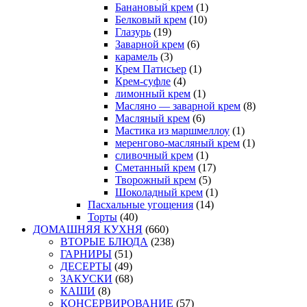
Банановый крем
(1)
Белковый крем
(10)
Глазурь
(19)
Заварной крем
(6)
карамель
(3)
Крем Патисьер
(1)
Крем-суфле
(4)
лимонный крем
(1)
Масляно — заварной крем
(8)
Масляный крем
(6)
Мастика из маршмеллоу
(1)
меренгово-масляный крем
(1)
сливочный крем
(1)
Сметанный крем
(17)
Творожный крем
(5)
Шоколадный крем
(1)
Пасхальные угощения
(14)
Торты
(40)
ДОМАШНЯЯ КУХНЯ
(660)
ВТОРЫЕ БЛЮДА
(238)
ГАРНИРЫ
(51)
ДЕСЕРТЫ
(49)
ЗАКУСКИ
(68)
КАШИ
(8)
КОНСЕРВИРОВАНИЕ
(57)