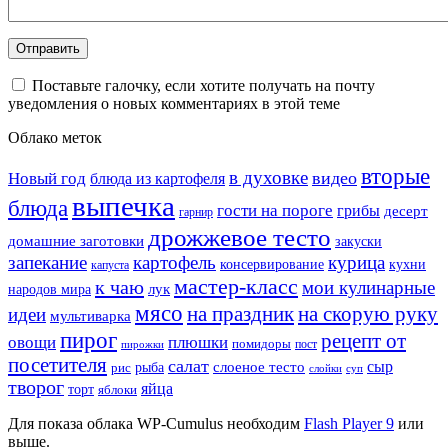
Поставьте галочку, если хотите получать на почту
уведомления о новых комментариях в этой теме
Облако меток
вторые
в духовке
видео
Новый год
блюда из картофеля
выпечка
блюда
гости на пороге
грибы
десерт
гарнир
дрожжевое тесто
домашние заготовки
закуски
запекание
картофель
курица
кухни
консервирование
капуста
мастер-класс
к чаю
мои кулинарные
лук
народов мира
мясо
на праздник
на скорую руку
идеи
мультиварка
пирог
рецепт от
овощи
плюшки
помидоры
пост
пирожки
посетителя
салат
сыр
рыба
слоеное тесто
рис
суп
слойки
творог
яйца
торт
яблоки
Для показа облака WP-Cumulus необходим
Flash Player 9
или
выше.