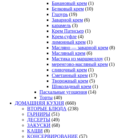
Банановый крем
(1)
Белковый крем
(10)
Глазурь
(19)
Заварной крем
(6)
карамель
(3)
Крем Патисьер
(1)
Крем-суфле
(4)
лимонный крем
(1)
Масляно — заварной крем
(8)
Масляный крем
(6)
Мастика из маршмеллоу
(1)
меренгово-масляный крем
(1)
сливочный крем
(1)
Сметанный крем
(17)
Творожный крем
(5)
Шоколадный крем
(1)
Пасхальные угощения
(14)
Торты
(40)
ДОМАШНЯЯ КУХНЯ
(660)
ВТОРЫЕ БЛЮДА
(238)
ГАРНИРЫ
(51)
ДЕСЕРТЫ
(49)
ЗАКУСКИ
(68)
КАШИ
(8)
КОНСЕРВИРОВАНИЕ
(57)