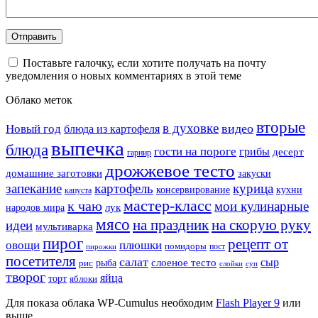
Поставьте галочку, если хотите получать на почту
уведомления о новых комментариях в этой теме
Облако меток
вторые
в духовке
видео
Новый год
блюда из картофеля
выпечка
блюда
гости на пороге
грибы
десерт
гарнир
дрожжевое тесто
домашние заготовки
закуски
запекание
картофель
курица
кухни
консервирование
капуста
мастер-класс
к чаю
мои кулинарные
лук
народов мира
мясо
на праздник
на скорую руку
идеи
мультиварка
пирог
рецепт от
овощи
плюшки
помидоры
пост
пирожки
посетителя
салат
сыр
рыба
слоеное тесто
рис
суп
слойки
творог
яйца
торт
яблоки
Для показа облака WP-Cumulus необходим
Flash Player 9
или
выше.