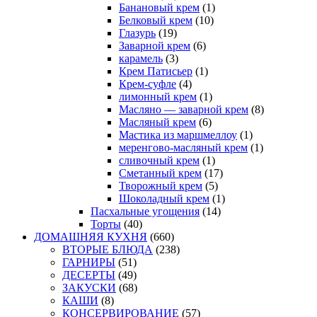
Банановый крем
(1)
Белковый крем
(10)
Глазурь
(19)
Заварной крем
(6)
карамель
(3)
Крем Патисьер
(1)
Крем-суфле
(4)
лимонный крем
(1)
Масляно — заварной крем
(8)
Масляный крем
(6)
Мастика из маршмеллоу
(1)
меренгово-масляный крем
(1)
сливочный крем
(1)
Сметанный крем
(17)
Творожный крем
(5)
Шоколадный крем
(1)
Пасхальные угощения
(14)
Торты
(40)
ДОМАШНЯЯ КУХНЯ
(660)
ВТОРЫЕ БЛЮДА
(238)
ГАРНИРЫ
(51)
ДЕСЕРТЫ
(49)
ЗАКУСКИ
(68)
КАШИ
(8)
КОНСЕРВИРОВАНИЕ
(57)