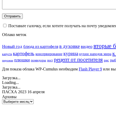
Поставьте галочку, если хотите получать на почту уведомл
Облако меток
вторые 
в духовке
видео
Новый год
блюда из картофеля
к
картофель
курица
кухни народов мира
консервирование
капуста
рецепт от посетителя
плюшки
рыб
рис
помидоры
пост
пирожки
Для показа облака WP-Cumulus необходим
Flash Player 9
или вы
Загрузка...
Loading...
Загрузка...
ПАСХА 2023 16 апреля
Архивы
Архивы