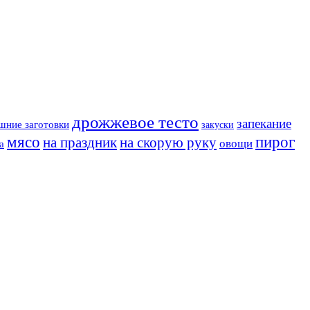
дрожжевое тесто
запекание
шние заготовки
закуски
мясо
пирог
на праздник
на скорую руку
овощи
а