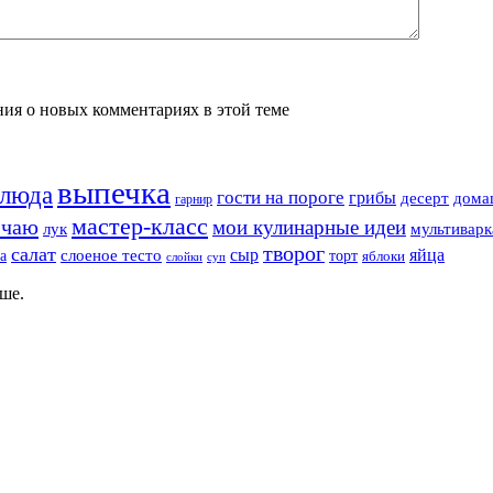
ения о новых комментариях в этой теме
выпечка
блюда
гости на пороге
грибы
десерт
дома
гарнир
мастер-класс
 чаю
мои кулинарные идеи
лук
мультиварк
творог
салат
сыр
яйца
а
слоеное тесто
торт
яблоки
суп
слойки
ше.