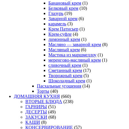
Банановый крем
(1)
Белковый крем
(10)
Глазурь
(19)
Заварной крем
(6)
карамель
(3)
Крем Патисьер
(1)
Крем-суфле
(4)
лимонный крем
(1)
Масляно — заварной крем
(8)
Масляный крем
(6)
Мастика из маршмеллоу
(1)
меренгово-масляный крем
(1)
сливочный крем
(1)
Сметанный крем
(17)
Творожный крем
(5)
Шоколадный крем
(1)
Пасхальные угощения
(14)
Торты
(40)
ДОМАШНЯЯ КУХНЯ
(660)
ВТОРЫЕ БЛЮДА
(238)
ГАРНИРЫ
(51)
ДЕСЕРТЫ
(49)
ЗАКУСКИ
(68)
КАШИ
(8)
КОНСЕРВИРОВАНИЕ
(57)