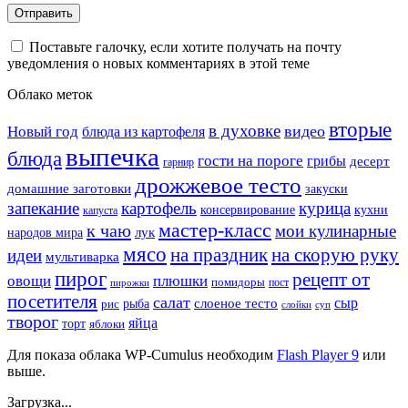
Поставьте галочку, если хотите получать на почту
уведомления о новых комментариях в этой теме
Облако меток
вторые
в духовке
видео
Новый год
блюда из картофеля
выпечка
блюда
гости на пороге
грибы
десерт
гарнир
дрожжевое тесто
домашние заготовки
закуски
запекание
картофель
курица
кухни
консервирование
капуста
мастер-класс
к чаю
мои кулинарные
лук
народов мира
мясо
на праздник
на скорую руку
идеи
мультиварка
пирог
рецепт от
овощи
плюшки
помидоры
пост
пирожки
посетителя
салат
сыр
рыба
слоеное тесто
рис
суп
слойки
творог
яйца
торт
яблоки
Для показа облака WP-Cumulus необходим
Flash Player 9
или
выше.
Загрузка...