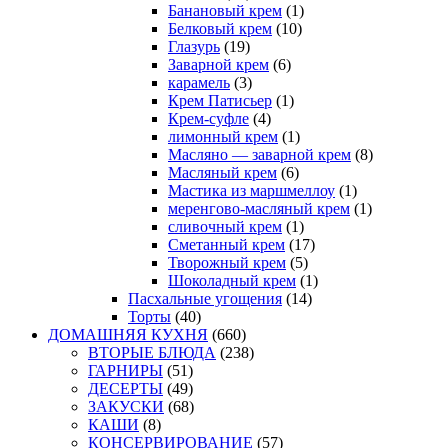
Банановый крем
(1)
Белковый крем
(10)
Глазурь
(19)
Заварной крем
(6)
карамель
(3)
Крем Патисьер
(1)
Крем-суфле
(4)
лимонный крем
(1)
Масляно — заварной крем
(8)
Масляный крем
(6)
Мастика из маршмеллоу
(1)
меренгово-масляный крем
(1)
сливочный крем
(1)
Сметанный крем
(17)
Творожный крем
(5)
Шоколадный крем
(1)
Пасхальные угощения
(14)
Торты
(40)
ДОМАШНЯЯ КУХНЯ
(660)
ВТОРЫЕ БЛЮДА
(238)
ГАРНИРЫ
(51)
ДЕСЕРТЫ
(49)
ЗАКУСКИ
(68)
КАШИ
(8)
КОНСЕРВИРОВАНИЕ
(57)