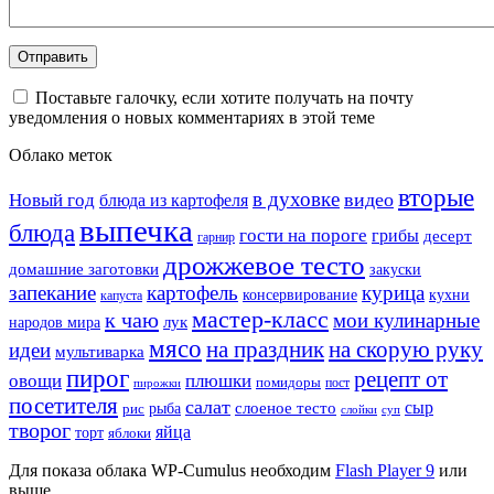
Поставьте галочку, если хотите получать на почту
уведомления о новых комментариях в этой теме
Облако меток
вторые
в духовке
видео
Новый год
блюда из картофеля
выпечка
блюда
гости на пороге
грибы
десерт
гарнир
дрожжевое тесто
домашние заготовки
закуски
запекание
картофель
курица
кухни
консервирование
капуста
мастер-класс
к чаю
мои кулинарные
лук
народов мира
мясо
на праздник
на скорую руку
идеи
мультиварка
пирог
рецепт от
овощи
плюшки
помидоры
пост
пирожки
посетителя
салат
сыр
рыба
слоеное тесто
рис
суп
слойки
творог
яйца
торт
яблоки
Для показа облака WP-Cumulus необходим
Flash Player 9
или
выше.