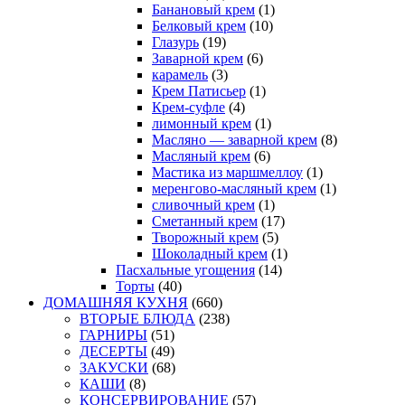
Банановый крем
(1)
Белковый крем
(10)
Глазурь
(19)
Заварной крем
(6)
карамель
(3)
Крем Патисьер
(1)
Крем-суфле
(4)
лимонный крем
(1)
Масляно — заварной крем
(8)
Масляный крем
(6)
Мастика из маршмеллоу
(1)
меренгово-масляный крем
(1)
сливочный крем
(1)
Сметанный крем
(17)
Творожный крем
(5)
Шоколадный крем
(1)
Пасхальные угощения
(14)
Торты
(40)
ДОМАШНЯЯ КУХНЯ
(660)
ВТОРЫЕ БЛЮДА
(238)
ГАРНИРЫ
(51)
ДЕСЕРТЫ
(49)
ЗАКУСКИ
(68)
КАШИ
(8)
КОНСЕРВИРОВАНИЕ
(57)