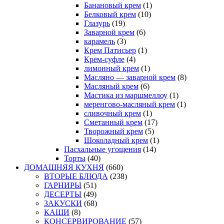
Банановый крем
(1)
Белковый крем
(10)
Глазурь
(19)
Заварной крем
(6)
карамель
(3)
Крем Патисьер
(1)
Крем-суфле
(4)
лимонный крем
(1)
Масляно — заварной крем
(8)
Масляный крем
(6)
Мастика из маршмеллоу
(1)
меренгово-масляный крем
(1)
сливочный крем
(1)
Сметанный крем
(17)
Творожный крем
(5)
Шоколадный крем
(1)
Пасхальные угощения
(14)
Торты
(40)
ДОМАШНЯЯ КУХНЯ
(660)
ВТОРЫЕ БЛЮДА
(238)
ГАРНИРЫ
(51)
ДЕСЕРТЫ
(49)
ЗАКУСКИ
(68)
КАШИ
(8)
КОНСЕРВИРОВАНИЕ
(57)