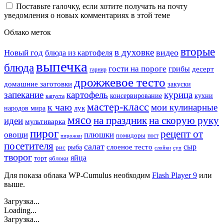
Поставьте галочку, если хотите получать на почту
уведомления о новых комментариях в этой теме
Облако меток
вторые
в духовке
видео
Новый год
блюда из картофеля
выпечка
блюда
гости на пороге
грибы
десерт
гарнир
дрожжевое тесто
домашние заготовки
закуски
запекание
картофель
курица
кухни
консервирование
капуста
мастер-класс
к чаю
мои кулинарные
лук
народов мира
мясо
на праздник
на скорую руку
идеи
мультиварка
пирог
рецепт от
овощи
плюшки
помидоры
пост
пирожки
посетителя
салат
сыр
рыба
слоеное тесто
рис
суп
слойки
творог
яйца
торт
яблоки
Для показа облака WP-Cumulus необходим
Flash Player 9
или
выше.
Загрузка...
Loading...
Загрузка...