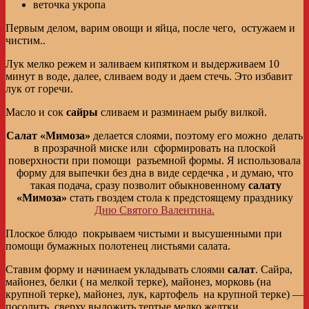
веточка укропа
Первым делом, варим овощи и яйца, после чего, остужаем и
чистим..
Лук мелко режем и заливаем кипятком и выдерживаем 10
минут в воде, далее, сливаем воду и даем стечь. Это избавит
лук от горечи.
Масло и сок
сайры
сливаем и разминаем рыбу вилкой.
Салат «Мимоза»
делается слоями, поэтому его можно делать
в прозрачной миске или сформировать на плоской
поверхности при помощи разъемной формы. Я использовала
форму для выпечки без дна в виде сердечка , и думаю, что
такая подача, сразу позволит обыкновенному
салату
«Мимоза»
стать гвоздем стола к предстоящему празднику
Дню Святого Валентина.
Плоское блюдо покрываем чистыми и высушенными при
помощи бумажных полотенец листьями салата.
Ставим форму и начинаем укладывать слоями
салат
. Сайра,
майонез, белки ( на мелкой терке), майонез, морковь (на
крупной терке), майонез, лук, картофель на крупной терке) —
посолить, сверху выложить тертые мелко желтки.