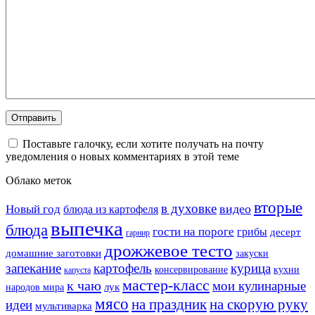
Поставьте галочку, если хотите получать на почту
уведомления о новых комментариях в этой теме
Облако меток
вторые
в духовке
видео
Новый год
блюда из картофеля
выпечка
блюда
гости на пороге
грибы
десерт
гарнир
дрожжевое тесто
домашние заготовки
закуски
запекание
картофель
курица
кухни
консервирование
капуста
мастер-класс
к чаю
мои кулинарные
лук
народов мира
мясо
на праздник
на скорую руку
идеи
мультиварка