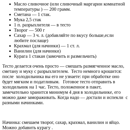
Масло сливочное (или сливочный маргарин комнатной
температуры ) — 200 грамм.
Сметана — 1 стак.
Мука 2,5 стак
1 п. разрыхлителя — в тесто
Творог — 500 г
Сахар — 3 ч. л. (добавляйте по вкусу больше,если
любите послаще)
Крахмал (для начинки) — 1 ст. л.
Ванилин (для начинки)
Курага 1 стакан (замочить и размельчить)
Тесто делается очень просто — смешать размягченное масло,
сметану и муку с разрыхлителем. Тесто немного крошится:
после холодильника вы его не узнаете: при обработке оно
будет мягким и податливым. Готовое тесто отправить в
холодильник на 1 час. Тесто, положенное в пакет,
замечательно хранится минимум 4 дня в холодильнике, его
можно даже замораживать. Когда надо — достали и испекли с
разными начинками.
Начинка: смешаем творог, сахар, крахмал, ванилин и яйцо.
Можно добавить курагу .