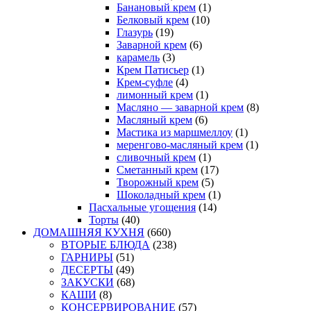
Банановый крем
(1)
Белковый крем
(10)
Глазурь
(19)
Заварной крем
(6)
карамель
(3)
Крем Патисьер
(1)
Крем-суфле
(4)
лимонный крем
(1)
Масляно — заварной крем
(8)
Масляный крем
(6)
Мастика из маршмеллоу
(1)
меренгово-масляный крем
(1)
сливочный крем
(1)
Сметанный крем
(17)
Творожный крем
(5)
Шоколадный крем
(1)
Пасхальные угощения
(14)
Торты
(40)
ДОМАШНЯЯ КУХНЯ
(660)
ВТОРЫЕ БЛЮДА
(238)
ГАРНИРЫ
(51)
ДЕСЕРТЫ
(49)
ЗАКУСКИ
(68)
КАШИ
(8)
КОНСЕРВИРОВАНИЕ
(57)