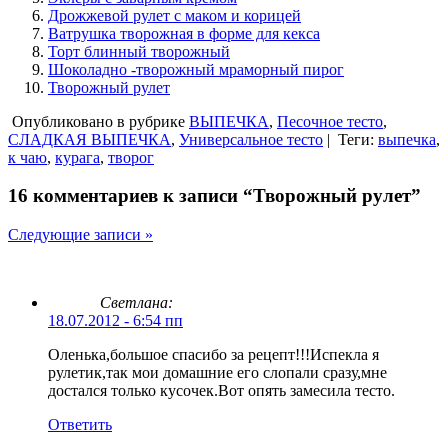
Дрожжевой рулет с маком и корицей
Ватрушка творожная в форме для кекса
Торт блинный творожный
Шоколадно -творожный мраморный пирог
Творожный рулет
Опубликовано в рубрике
ВЫПЕЧКА
,
Песочное тесто
,
СЛАДКАЯ ВЫПЕЧКА
,
Универсальное тесто
|
Теги:
выпечка
,
к чаю
,
курага
,
творог
16 комментариев к записи “Творожный рулет”
Следующие записи »
Светлана:
18.07.2012 - 6:54 пп
Оленька,большое спасибо за рецепт!!!Испекла я
рулетик,так мои домашние его слопали сразу,мне
достался только кусочек.Вот опять замесила тесто.
Ответить