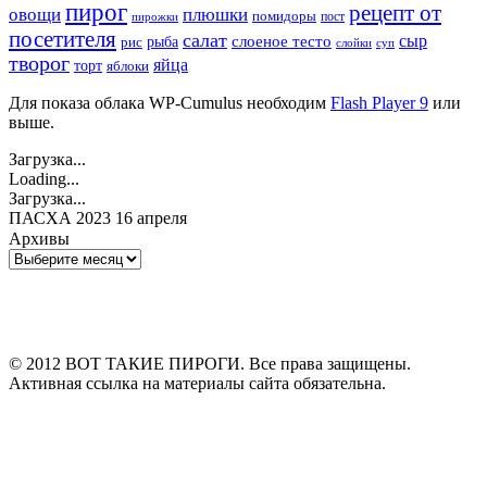
пирог
рецепт от
овощи
плюшки
помидоры
пост
пирожки
посетителя
салат
сыр
рыба
слоеное тесто
рис
суп
слойки
творог
яйца
торт
яблоки
Для показа облака WP-Cumulus необходим
Flash Player 9
или
выше.
Загрузка...
Loading...
Загрузка...
ПАСХА 2023 16 апреля
Архивы
Архивы
© 2012 ВОТ ТАКИЕ ПИРОГИ. Все права защищены.
Активная ссылка на материалы сайта обязательна.