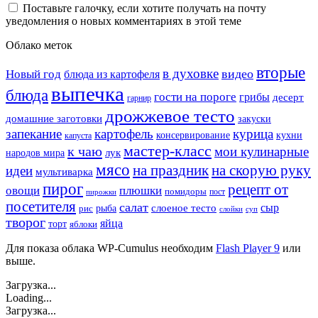
Поставьте галочку, если хотите получать на почту
уведомления о новых комментариях в этой теме
Облако меток
вторые
в духовке
видео
Новый год
блюда из картофеля
выпечка
блюда
гости на пороге
грибы
десерт
гарнир
дрожжевое тесто
домашние заготовки
закуски
запекание
картофель
курица
кухни
консервирование
капуста
мастер-класс
к чаю
мои кулинарные
лук
народов мира
мясо
на праздник
на скорую руку
идеи
мультиварка
пирог
рецепт от
овощи
плюшки
помидоры
пост
пирожки
посетителя
салат
сыр
рыба
слоеное тесто
рис
суп
слойки
творог
яйца
торт
яблоки
Для показа облака WP-Cumulus необходим
Flash Player 9
или
выше.
Загрузка...
Loading...
Загрузка...