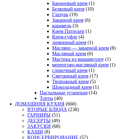
Банановый крем
(1)
Белковый крем
(10)
Глазурь
(19)
Заварной крем
(6)
карамель
(3)
Крем Патисьер
(1)
Крем-суфле
(4)
лимонный крем
(1)
Масляно — заварной крем
(8)
Масляный крем
(6)
Мастика из маршмеллоу
(1)
меренгово-масляный крем
(1)
сливочный крем
(1)
Сметанный крем
(17)
Творожный крем
(5)
Шоколадный крем
(1)
Пасхальные угощения
(14)
Торты
(40)
ДОМАШНЯЯ КУХНЯ
(660)
ВТОРЫЕ БЛЮДА
(238)
ГАРНИРЫ
(51)
ДЕСЕРТЫ
(49)
ЗАКУСКИ
(68)
КАШИ
(8)
КОНСЕРВИРОВАНИЕ
(57)