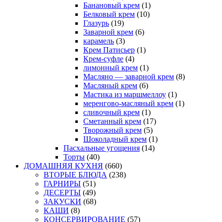
Банановый крем
(1)
Белковый крем
(10)
Глазурь
(19)
Заварной крем
(6)
карамель
(3)
Крем Патисьер
(1)
Крем-суфле
(4)
лимонный крем
(1)
Масляно — заварной крем
(8)
Масляный крем
(6)
Мастика из маршмеллоу
(1)
меренгово-масляный крем
(1)
сливочный крем
(1)
Сметанный крем
(17)
Творожный крем
(5)
Шоколадный крем
(1)
Пасхальные угощения
(14)
Торты
(40)
ДОМАШНЯЯ КУХНЯ
(660)
ВТОРЫЕ БЛЮДА
(238)
ГАРНИРЫ
(51)
ДЕСЕРТЫ
(49)
ЗАКУСКИ
(68)
КАШИ
(8)
КОНСЕРВИРОВАНИЕ
(57)