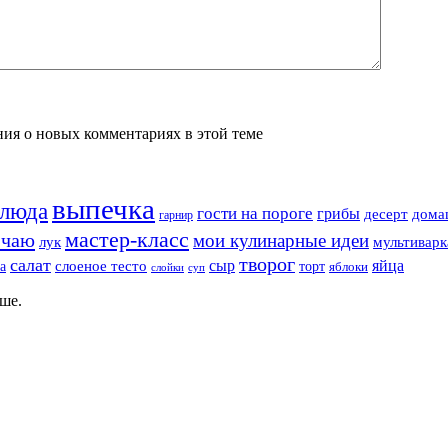
ения о новых комментариях в этой теме
выпечка
блюда
гости на пороге
грибы
десерт
дома
гарнир
мастер-класс
 чаю
мои кулинарные идеи
лук
мультиварк
творог
салат
сыр
яйца
а
слоеное тесто
торт
яблоки
суп
слойки
ше.