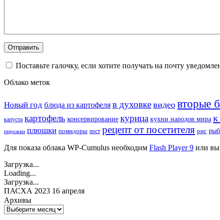
Поставьте галочку, если хотите получать на почту уведомл
Облако меток
вторые 
в духовке
видео
Новый год
блюда из картофеля
к
картофель
курица
кухни народов мира
консервирование
капуста
рецепт от посетителя
плюшки
рыб
рис
помидоры
пост
пирожки
Для показа облака WP-Cumulus необходим
Flash Player 9
или вы
Загрузка...
Loading...
Загрузка...
ПАСХА 2023 16 апреля
Архивы
Архивы