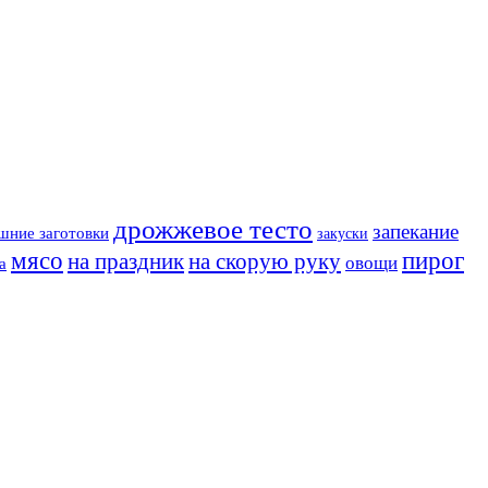
дрожжевое тесто
запекание
шние заготовки
закуски
мясо
пирог
на праздник
на скорую руку
овощи
а