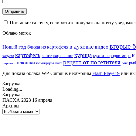
Поставьте галочку, если хотите получать на почту уведомл
Облако меток
вторые 
в духовке
видео
Новый год
блюда из картофеля
к
картофель
курица
кухни народов мира
консервирование
капуста
рецепт от посетителя
плюшки
рыб
рис
помидоры
пост
пирожки
Для показа облака WP-Cumulus необходим
Flash Player 9
или вы
Загрузка...
Loading...
Загрузка...
ПАСХА 2023 16 апреля
Архивы
Архивы