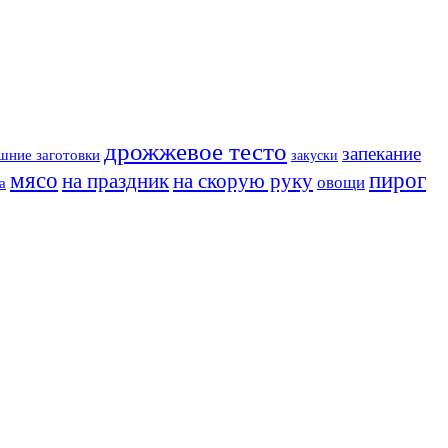
дрожжевое тесто
запекание
шние заготовки
закуски
мясо
пирог
на праздник
на скорую руку
овощи
а