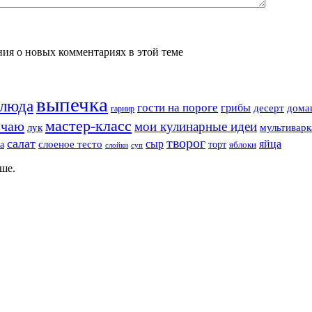
ения о новых комментариях в этой теме
выпечка
блюда
гости на пороге
грибы
десерт
дома
гарнир
мастер-класс
 чаю
мои кулинарные идеи
лук
мультиварк
творог
салат
сыр
яйца
а
слоеное тесто
торт
яблоки
суп
слойки
ше.