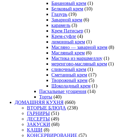
Банановый крем
(1)
Белковый крем
(10)
Глазурь
(19)
Заварной крем
(6)
карамель
(3)
Крем Патисьер
(1)
Крем-суфле
(4)
лимонный крем
(1)
Масляно — заварной крем
(8)
Масляный крем
(6)
Мастика из маршмеллоу
(1)
меренгово-масляный крем
(1)
сливочный крем
(1)
Сметанный крем
(17)
Творожный крем
(5)
Шоколадный крем
(1)
Пасхальные угощения
(14)
Торты
(40)
ДОМАШНЯЯ КУХНЯ
(660)
ВТОРЫЕ БЛЮДА
(238)
ГАРНИРЫ
(51)
ДЕСЕРТЫ
(49)
ЗАКУСКИ
(68)
КАШИ
(8)
КОНСЕРВИРОВАНИЕ
(57)