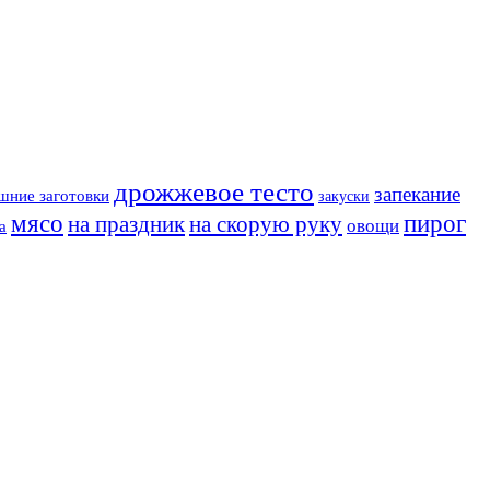
дрожжевое тесто
запекание
шние заготовки
закуски
мясо
пирог
на праздник
на скорую руку
овощи
а