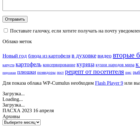
Поставьте галочку, если хотите получать на почту уведомл
Облако меток
вторые 
в духовке
видео
Новый год
блюда из картофеля
к
картофель
курица
кухни народов мира
консервирование
капуста
рецепт от посетителя
плюшки
рыб
рис
помидоры
пост
пирожки
Для показа облака WP-Cumulus необходим
Flash Player 9
или вы
Загрузка...
Loading...
Загрузка...
ПАСХА 2023 16 апреля
Архивы
Архивы