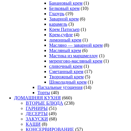
Банановый крем
(1)
Белковый крем
(10)
Глазурь
(19)
Заварной крем
(6)
карамель
(3)
Крем Патисьер
(1)
Крем-суфле
(4)
лимонный крем
(1)
Масляно — заварной крем
(8)
Масляный крем
(6)
Мастика из маршмеллоу
(1)
меренгово-масляный крем
(1)
сливочный крем
(1)
Сметанный крем
(17)
Творожный крем
(5)
Шоколадный крем
(1)
Пасхальные угощения
(14)
Торты
(40)
ДОМАШНЯЯ КУХНЯ
(660)
ВТОРЫЕ БЛЮДА
(238)
ГАРНИРЫ
(51)
ДЕСЕРТЫ
(49)
ЗАКУСКИ
(68)
КАШИ
(8)
КОНСЕРВИРОВАНИЕ
(57)