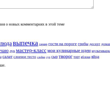
ения о новых комментариях в этой теме
выпечка
блюда
гости на пороге
грибы
десерт
дома
гарнир
мастер-класс
 чаю
мои кулинарные идеи
лук
мультиварк
творог
салат
сыр
яйца
а
слоеное тесто
торт
яблоки
суп
слойки
ше.