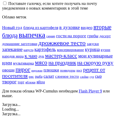
Поставьте галочку, если хотите получать на почту
уведомления о новых комментариях в этой теме
Облако меток
вторые
в духовке
видео
Новый год
блюда из картофеля
выпечка
блюда
гости на пороге
грибы
десерт
гарнир
дрожжевое тесто
домашние заготовки
закуски
запекание
картофель
курица
кухни
консервирование
капуста
мастер-класс
к чаю
мои кулинарные
лук
народов мира
мясо
на праздник
на скорую руку
идеи
мультиварка
пирог
рецепт от
овощи
плюшки
помидоры
пост
пирожки
посетителя
салат
сыр
рыба
слоеное тесто
рис
суп
слойки
творог
яйца
торт
яблоки
Для показа облака WP-Cumulus необходим
Flash Player 9
или
выше.
Загрузка...
Loading...
Загрузка...