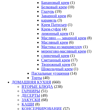
Банановый крем
(1)
Белковый крем
(10)
Глазурь
(19)
Заварной крем
(6)
карамель
(3)
Крем Патисьер
(1)
Крем-суфле
(4)
лимонный крем
(1)
Масляно — заварной крем
(8)
Масляный крем
(6)
Мастика из маршмеллоу
(1)
меренгово-масляный крем
(1)
сливочный крем
(1)
Сметанный крем
(17)
Творожный крем
(5)
Шоколадный крем
(1)
Пасхальные угощения
(14)
Торты
(40)
ДОМАШНЯЯ КУХНЯ
(660)
ВТОРЫЕ БЛЮДА
(238)
ГАРНИРЫ
(51)
ДЕСЕРТЫ
(49)
ЗАКУСКИ
(68)
КАШИ
(8)
КОНСЕРВИРОВАНИЕ
(57)