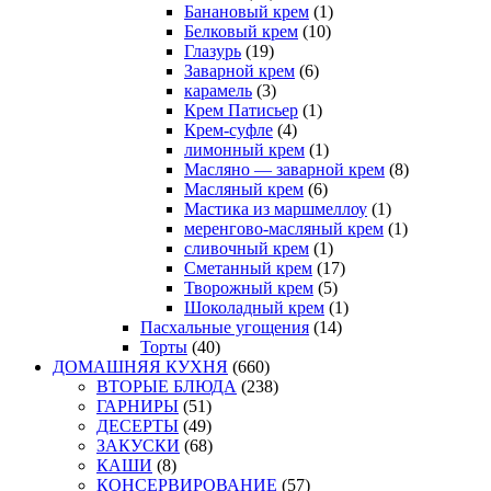
Банановый крем
(1)
Белковый крем
(10)
Глазурь
(19)
Заварной крем
(6)
карамель
(3)
Крем Патисьер
(1)
Крем-суфле
(4)
лимонный крем
(1)
Масляно — заварной крем
(8)
Масляный крем
(6)
Мастика из маршмеллоу
(1)
меренгово-масляный крем
(1)
сливочный крем
(1)
Сметанный крем
(17)
Творожный крем
(5)
Шоколадный крем
(1)
Пасхальные угощения
(14)
Торты
(40)
ДОМАШНЯЯ КУХНЯ
(660)
ВТОРЫЕ БЛЮДА
(238)
ГАРНИРЫ
(51)
ДЕСЕРТЫ
(49)
ЗАКУСКИ
(68)
КАШИ
(8)
КОНСЕРВИРОВАНИЕ
(57)