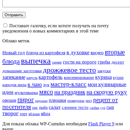
Поставьте галочку, если хотите получать на почту
уведомления о новых комментариях в этой теме
Облако меток
вторые
в духовке
видео
Новый год
блюда из картофеля
выпечка
блюда
гости на пороге
грибы
десерт
гарнир
дрожжевое тесто
домашние заготовки
закуски
запекание
картофель
курица
кухни
консервирование
капуста
мастер-класс
к чаю
мои кулинарные
лук
народов мира
мясо
на праздник
на скорую руку
идеи
мультиварка
пирог
рецепт от
овощи
плюшки
помидоры
пост
пирожки
посетителя
салат
сыр
рыба
слоеное тесто
рис
суп
слойки
творог
яйца
торт
яблоки
Для показа облака WP-Cumulus необходим
Flash Player 9
или
выше.