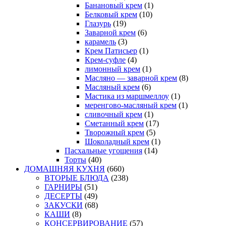
Банановый крем
(1)
Белковый крем
(10)
Глазурь
(19)
Заварной крем
(6)
карамель
(3)
Крем Патисьер
(1)
Крем-суфле
(4)
лимонный крем
(1)
Масляно — заварной крем
(8)
Масляный крем
(6)
Мастика из маршмеллоу
(1)
меренгово-масляный крем
(1)
сливочный крем
(1)
Сметанный крем
(17)
Творожный крем
(5)
Шоколадный крем
(1)
Пасхальные угощения
(14)
Торты
(40)
ДОМАШНЯЯ КУХНЯ
(660)
ВТОРЫЕ БЛЮДА
(238)
ГАРНИРЫ
(51)
ДЕСЕРТЫ
(49)
ЗАКУСКИ
(68)
КАШИ
(8)
КОНСЕРВИРОВАНИЕ
(57)