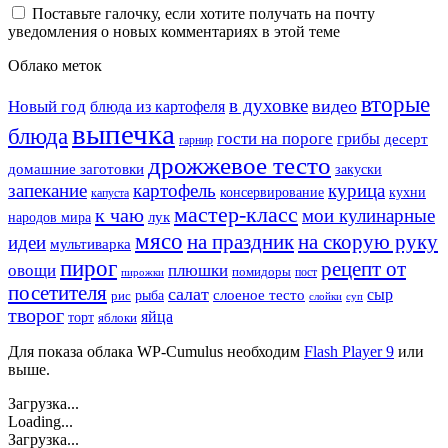
Поставьте галочку, если хотите получать на почту
уведомления о новых комментариях в этой теме
Облако меток
вторые
в духовке
видео
Новый год
блюда из картофеля
выпечка
блюда
гости на пороге
грибы
десерт
гарнир
дрожжевое тесто
домашние заготовки
закуски
запекание
картофель
курица
кухни
консервирование
капуста
мастер-класс
к чаю
мои кулинарные
лук
народов мира
мясо
на праздник
на скорую руку
идеи
мультиварка
пирог
рецепт от
овощи
плюшки
помидоры
пост
пирожки
посетителя
салат
сыр
рыба
слоеное тесто
рис
суп
слойки
творог
яйца
торт
яблоки
Для показа облака WP-Cumulus необходим
Flash Player 9
или
выше.
Загрузка...
Loading...
Загрузка...