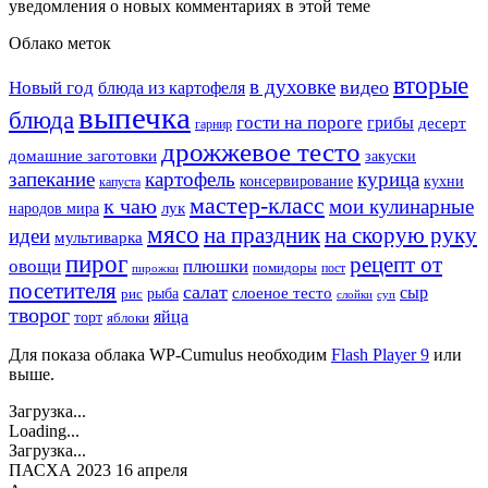
уведомления о новых комментариях в этой теме
Облако меток
вторые
в духовке
видео
Новый год
блюда из картофеля
выпечка
блюда
гости на пороге
грибы
десерт
гарнир
дрожжевое тесто
домашние заготовки
закуски
запекание
картофель
курица
кухни
консервирование
капуста
мастер-класс
к чаю
мои кулинарные
лук
народов мира
мясо
на праздник
на скорую руку
идеи
мультиварка
пирог
рецепт от
овощи
плюшки
помидоры
пост
пирожки
посетителя
салат
сыр
рыба
слоеное тесто
рис
суп
слойки
творог
яйца
торт
яблоки
Для показа облака WP-Cumulus необходим
Flash Player 9
или
выше.
Загрузка...
Loading...
Загрузка...
ПАСХА 2023 16 апреля