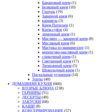
Банановый крем
(1)
Белковый крем
(10)
Глазурь
(19)
Заварной крем
(6)
карамель
(3)
Крем Патисьер
(1)
Крем-суфле
(4)
лимонный крем
(1)
Масляно — заварной крем
(8)
Масляный крем
(6)
Мастика из маршмеллоу
(1)
меренгово-масляный крем
(1)
сливочный крем
(1)
Сметанный крем
(17)
Творожный крем
(5)
Шоколадный крем
(1)
Пасхальные угощения
(14)
Торты
(40)
ДОМАШНЯЯ КУХНЯ
(660)
ВТОРЫЕ БЛЮДА
(238)
ГАРНИРЫ
(51)
ДЕСЕРТЫ
(49)
ЗАКУСКИ
(68)
КАШИ
(8)
КОНСЕРВИРОВАНИЕ
(57)